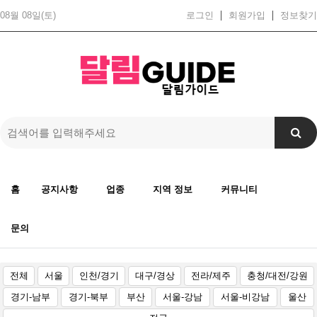
08월 08일(토)
로그인
회원가입
정보찾기
홈
공지사항
업종
지역 정보
커뮤니티
문의
전체
서울
인천/경기
대구/경상
전라/제주
충청/대전/강원
경기-남부
경기-북부
부산
서울-강남
서울-비강남
울산