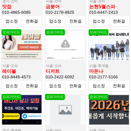
경기
건마
서울
안마
서울
건마
맛집
금붕어
논현5월스파
010-4865-6085
010-2178-8825
010-6447-2413
업소정
전화걸
업소정
전화걸
업소정
전화걸
보
기
보
기
보
기
서울
오피
서울
오피
서울
휴게텔
레이블
디저트
마돈나
010-8448-4573
010-2422-6092
010-2177-5166
업소정
전화걸
업소정
전화걸
업소정
전화걸
보
기
보
기
보
기
경기
휴게텔
서울
안마
서울
건마