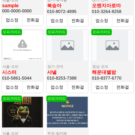
서울
오피
복숭아
오렌지아로마
sample
000-0000-0000
010-8072-4895
010-3264-8258
업소정
전화걸
업소정
전화걸
업소정
전화걸
보
기
보
기
보
기
서울
오피
경기
건마
경상
오피
시스터
샤넬
해운대별밤
010-5861-5044
010-8253-7388
010-8377-6770
업소정
전화걸
업소정
전화걸
업소정
전화걸
보
기
보
기
보
기
서울
오피
전국
립카페