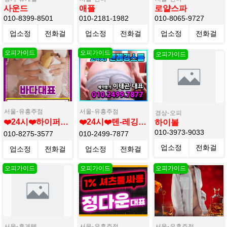
사운드
애플
로얄스파
010-8399-8501
010-2181-1982
010-8065-9727
업소정
전화걸
업소정
전화걸
업소정
전화걸
보
기
보
기
보
기
서울
유흥주점
서울
유흥주점
경상
오피
❤️24시❤️하이퍼블릭&셔츠룸❤️바다대표❤️
❤️24시❤️텐-레깅스룸❤️이태곤대표❤️
하이볼
010-3973-9033
010-8275-3577
010-2499-7877
업소정
전화걸
업소정
전화걸
업소정
전화걸
보
기
보
기
보
기
서울
휴게텔
서울
유흥주점
서울
유흥주점