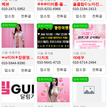
헤븐
✡️✡️✡️미러룸-풀싸롱✡️✡️✡️정다운대표
올클럽☪️노마진대표
010-2471-5952
010-4231-6966
010-2194-2413
업소정
전화걸
업소정
전화걸
업소정
전화걸
보
기
보
기
보
기
서울
유흥주점
서울
휴게텔
서울
오피
⏩s미러✴️장원영✡️실장✴️
디저트
여배우
010-5641-4715
010-5714-2464
010-5944-8390
업소정
전화걸
업소정
전화걸
업소정
전화걸
보
기
보
기
보
기
경기
휴게텔
경기
건마