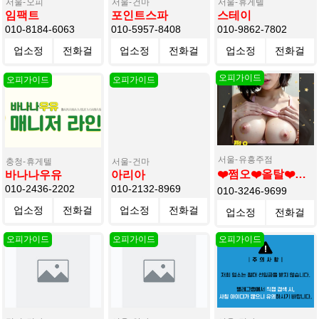
서울
오피
서울
건마
서울
휴게텔
임팩트
포인트스파
스테이
010-8184-6063
010-5957-8408
010-9862-7802
업소정
전화걸
업소정
전화걸
업소정
전화걸
보
기
보
기
보
기
서울
유흥주점
충청
휴게텔
서울
건마
❤️쩜오❤️올탈❤️꼬빨❤️박아연마담❤️
바나나우유
아리아
010-2436-2202
010-2132-8969
010-3246-9699
업소정
전화걸
업소정
전화걸
업소정
전화걸
보
기
보
기
보
기