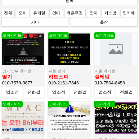
전국
전체
오피
휴게텔
건마
유흥주점
안마
키스방
립카페
기타
출장
경기-남부
휴게텔
서울
건마
서울
휴게텔
딸기
히트스파
설레임
010-7579-9877
010-2151-7843
010-7564-8453
업소정
전화걸
업소정
전화걸
업소정
전화걸
보
기
보
기
보
기